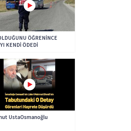
OLDUĞUNU ÖĞRENİNCE
YI KENDİ ÖDEDİ
ut UstaOsmanoğlu