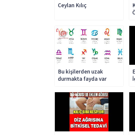
Ceylan Kılıç
Bu kişilerden uzak
E
durmakta fayda var
İ