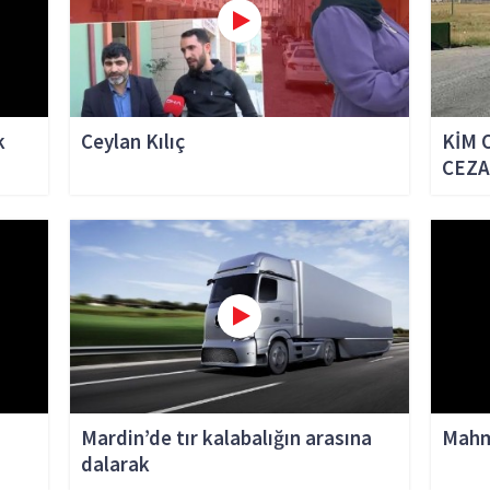
k
Ceylan Kılıç
KİM 
CEZA
Mardin’de tır kalabalığın arasına
Mahm
dalarak