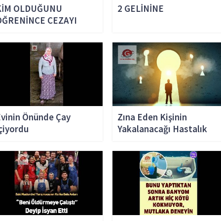
KİM OLDUĞUNU
2 GELİNİNE
ÖĞRENİNCE CEZAYI
KENDİ ÖDEDİ
vinin Önünde Çay
Zına Eden Kişinin
çiyordu
Yakalanacağı Hastalık