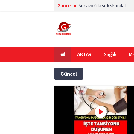
Güncel
Survivor'da şok skandal
AKTAR
Sağlık
Ma
En Çok Okunanlar
Ana Sayfa
Güncel