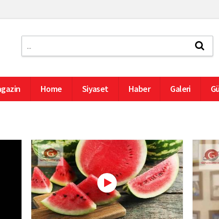
gazin
Home
Siyaset
Haber
Galeri
Gü