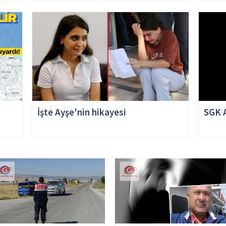
İşte Ayşe'nin hikayesi
SGK 