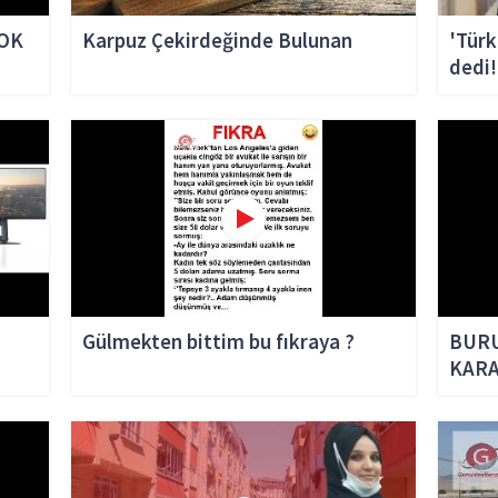
ÇOK
Karpuz Çekirdeğinde Bulunan
'Türk
dedi!
Gülmekten bittim bu fıkraya ?
BURU
KARA