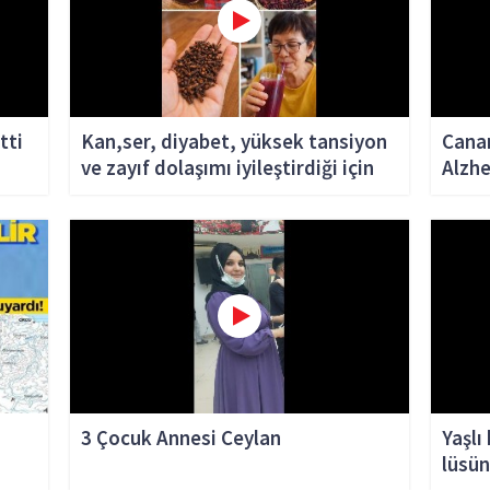
tti
Kan,ser, diyabet, yüksek tansiyon
Canan
ve zayıf dolaşımı iyileştirdiği için
Alzhe
hastaneleri boş bırakan tohum
3 Çocuk Annesi Ceylan
Yaşlı
lüsün
Kara