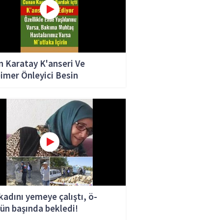
 Karatay K'anseri Ve
imer Önleyici Besin
 kadını yemeye çalıştı, ö-
ün başında bekledi!
man'da korkunç olay