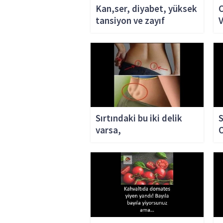
Kan,ser, diyabet, yüksek
C
tansiyon ve zayıf
V
dolaşımı iyileştirdiği için
hastaneleri boş bırakan
tohum
Sırtındaki bu iki delik
S
varsa,
O