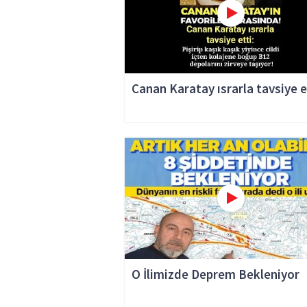
Canan Karatay ısrarla tavsiye e
O İlimizde Deprem Bekleniyor