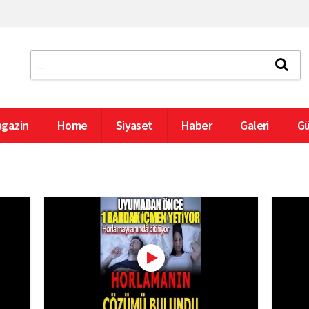
gazin
Home
Siyaset
Haber
Galeri
Gü