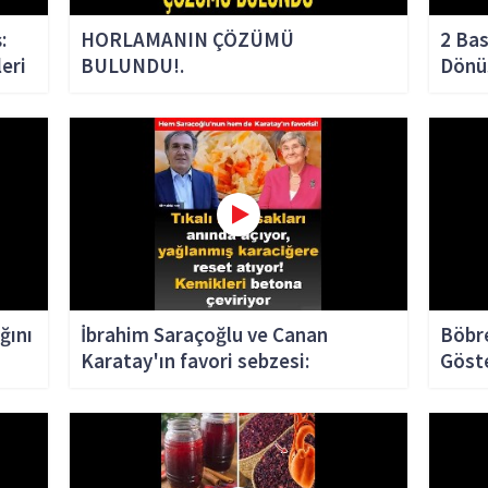
:
HORLAMANIN ÇÖZÜMÜ
2 Bas
eri
BULUNDU!.
Dönü
ğını
İbrahim Saraçoğlu ve Canan
Böbre
Karatay'ın favori sebzesi:
Göste