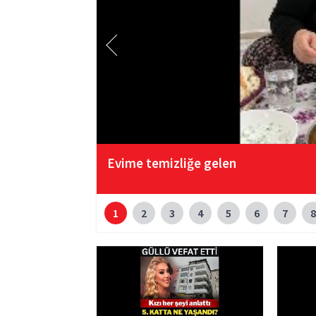
Evime temizliğe gelen
1
2
3
4
5
6
7
8