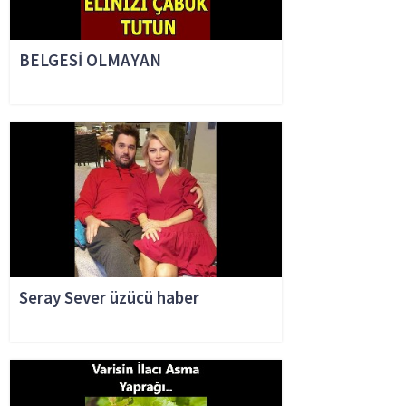
BELGESİ OLMAYAN
Seray Sever üzücü haber