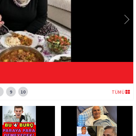
9
10
TÜMÜ