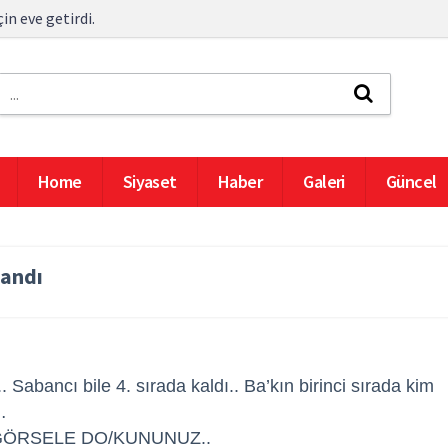
in eve getirdi.
Home
Siyaset
Haber
Galeri
Güncel
landı
. Sabancı bile 4. sırada kaldı.. Ba’kın birinci sırada kim
…
GÖRSELE DO/KUNUNUZ..