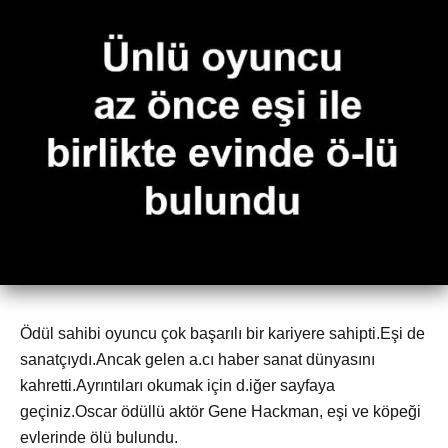
Ödül sahibi oyuncu çok başarılı bir kariyere sahipti.Eşi de
sanatçıydı.Ancak gelen a.cı haber sanat dünyasını
kahretti.Ayrıntıları okumak için d.iğer sayfaya
geçiniz.Oscar ödüllü aktör Gene Hackman, eşi ve köpeği
evlerinde ölü bulundu.