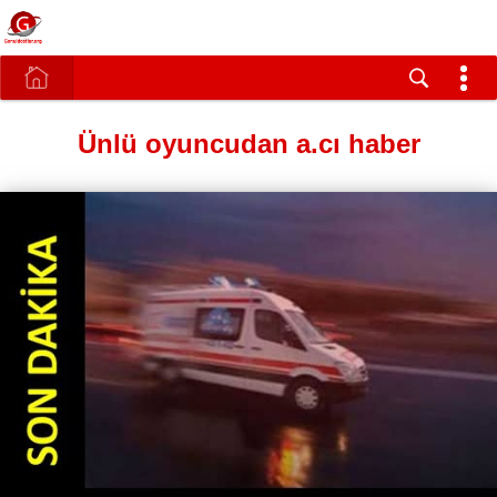
Ünlü oyuncudan a.cı haber