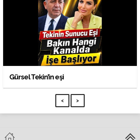
Gürsel Tekin’in eşi
<
>