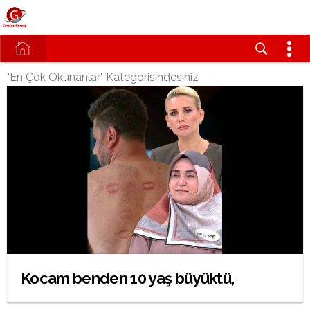
"En Çok Okunanlar" Kategorisindesiniz
Kocam benden 10 yaş büyüktü,