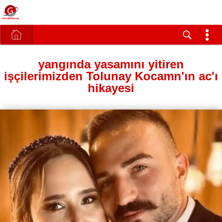
yangında yasamını yitiren
işçilerimizden Tolunay Kocamn'ın ac'ı
hikayesi