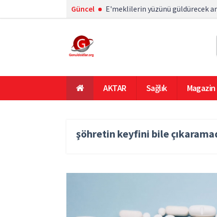
Güncel
E'meklilerin yüzünü güldürecek artış
AKTAR
Sağlık
Magazin
En Çok Okunanlar
Ana Sayfa
şöhretin keyfini bile çıkarama