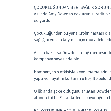
ÇOCUKLUĞUNDAN BERİ SAĞLIK SORUNL
Aslında Amy Dowden çok uzun süredir bir t
ediyordu.
Çocukluğundan bu yana Crohn hastası ola
sağlığını yoluna koymak için mücadele ede
Aslına bakılırsa Dowden'ın sağ memesinde
kampanya sayesinde oldu.
Kampanyanın etkisiyle kendi memelerini hiç
yaptı ve hayatını kurtaran o keşifte bulun
O ilk anda şoke olduğunu anlatan Dowden 
altında tuttu. Fakat kitlenin büyüdüğünü 
EN KÖTÜSÜNE HAZIRLANMASI KONUSUN