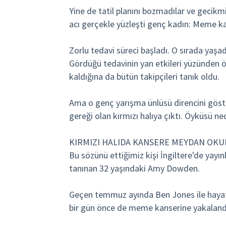
Yine de tatil planını bozmadılar ve gecik
acı gerçekle yüzleşti genç kadın: Meme k
Zorlu tedavi süreci başladı. O sırada yaşad
Gördüğü tedavinin yan etkileri yüzünden
kaldığına da bütün takipçileri tanık oldu.
Ama o genç yarışma ünlüsü direncini göste
gereği olan kırmızı halıya çıktı. Öyküsü ne
KIRMIZI HALIDA KANSERE MEYDAN OK
Bu sözünü ettiğimiz kişi İngiltere'de yay
tanınan 32 yaşındaki Amy Dowden.
Geçen temmuz ayında Ben Jones ile hayat
bir gün önce de meme kanserine yakalandı