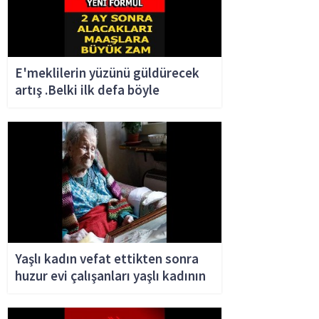
E'meklilerin yüzünü güldürecek
artış .Belki ilk defa böyle
artırılıyor..
Yaşlı kadın vefat ettikten sonra
huzur evi çalışanları yaşlı kadının
dolabında birkaç kez