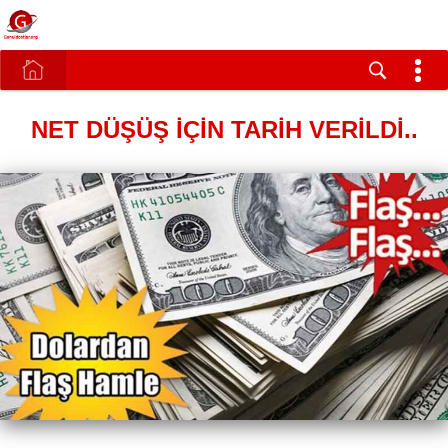
NET DÜŞÜŞ İÇİN TARİH VERİLDİ..