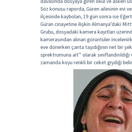
davasında dosyaya giren okul ve askeri üs k
Söz konusu raporda, Güren ailesinin evi ve 
ilçesinde kaybolan, 19 gün sonra ise Eğer
Güran cinayetine ilişkin Almanya’daki Mit
Grubu, dosyadaki kamera kayıtları üzerindek
kamerasından alınan görüntüler incelenir
eve dönerken çanta taşıdığının net bir şek
sprektrumuna ait’’ olarak sınıflandırıldığı 
zamanda koyu renkli bir ceket giydiği belirt