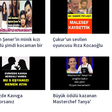
 Şener'in minik kızı
Çukur'un sevilen
ü şimdi kocaman bir
oyuncusu Rıza Kocaoğlu
kız oldu.
acı haberi duyurdu..
zde Kavvga
Büyük ödülü kazanan
orsanız
Masterchef Tanya'