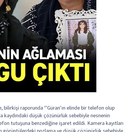
bilirkişi raporunda ‘’Güran’ın elinde bir telefon olup
era kaydındaki düşük çözünürlük sebebiyle nesnenin
efon tutuşuna benzediğine işaret edildi. Kamera kayıtları
rken görüntülerdeki pozlama ve düşük çözünürlük sebebiyle