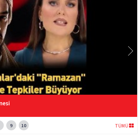
nesi
9
10
TÜMÜ