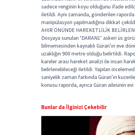
sadece renginin koyu olduğunu ifade edildi
iletildi. Aynı zamanda, gönderilen rapord
manipülasyon yapılmadığına dikkat çekild
AHIR ÖNÜNDE HAREKETLİLİK BELİRLEN
Dosyaya sunulan ‘DARAN1’ askeri üs görüntü
bilmemesinden kaynaklı Güran’ın eve dönü
uzaklığın 900 metre olduğu belirtildi. Rap
kareler arası hareket analizi ile insan hare
belirlenebileceği iletildi. Yapılan incelem
saniyelik zaman farkında Güran’ın kuzenleri
konusu raporda, ayrıca Güran ailesinin evi 
Bunlar da İlginizi Çekebilir