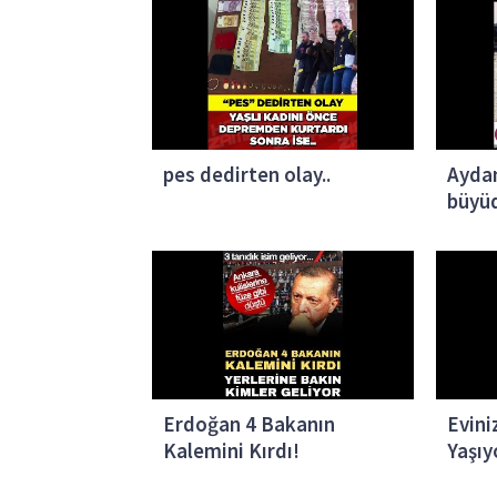
pes dedirten olay..
Aydan
büyüd
genç 
Erdoğan 4 Bakanın
Evini
Kalemini Kırdı!
Yaşıy