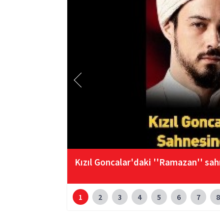
Kızıl Goncalar'daki ''Ramazan'' sah
1
2
3
4
5
6
7
8