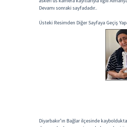
askeri üs kamera kayıtlarıyla ilgili Almanya
Devamı sonraki sayfadadır..
Üsteki Resimden Diğer Sayfaya Geçiş Yapa
Diyarbakır’ın Bağlar ilçesinde kayboldukt