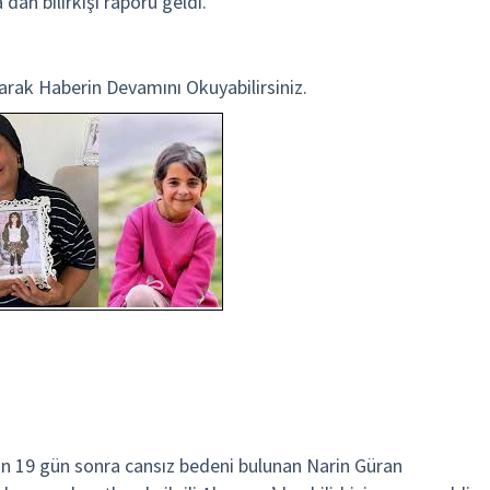
’dan bilirkişi raporu geldi.
rak Haberin Devamını Okuyabilirsiniz.
an 19 gün sonra cansız bedeni bulunan Narin Güran