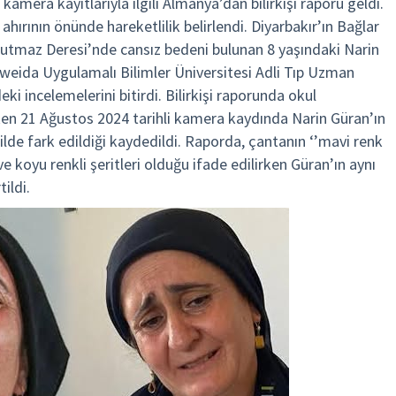
amera kayıtlarıyla ilgili Almanya’dan bilirkişi raporu geldi.
ahırının önünde hareketlilik belirlendi. Diyarbakır’ın Bağlar
tutmaz Deresi’nde cansız bedeni bulunan 8 yaşındaki Narin
tweida Uygulamalı Bilimler Üniversitesi Adli Tıp Uzman
i incelemelerini bitirdi. Bilirkişi raporunda okul
ken 21 Ağustos 2024 tarihli kamera kaydında Narin Güran’ın
ilde fark edildiği kaydedildi. Raporda, çantanın ‘’mavi renk
ve koyu renkli şeritleri olduğu ifade edilirken Güran’ın aynı
ildi.