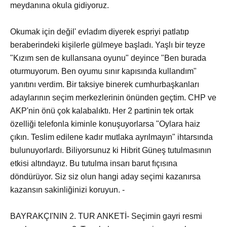
meydanına okula gidiyoruz.
Okumak için değil' evladım diyerek espriyi patlatıp
beraberindeki kişilerle gülmeye başladı. Yaşlı bir teyze
"Kızım sen de kullansana oyunu" deyince "Ben burada
oturmuyorum. Ben oyumu sınır kapısında kullandım"
yanıtını verdim. Bir taksiye binerek cumhurbaşkanları
adaylarının seçim merkezlerinin önünden geçtim. CHP ve
AKP'nin önü çok kalabalıktı. Her 2 partinin tek ortak
özelliği telefonla kiminle konuşuyorlarsa "Oylara haiz
çıkın. Teslim edilene kadır mutlaka ayrılmayın" ihtarsında
bulunuyorlardı. Biliyorsunuz ki Hibrit Güneş tutulmasının
etkisi altındayız. Bu tutulma insarı barut fıçısına
döndürüyor. Siz siz olun hangi aday seçimi kazanırsa
kazansın sakinliğinizi koruyun. -
BAYRAKÇI'NIN 2. TUR ANKETİ- Seçimin gayri resmi