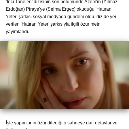
‘İnci Taneleri’ dizisinin son bölümünde Azem'in (Yılmaz
Erdoğan) Piraye'ye (Selma Ergeç) okuduğu 'Hatıran
Yeter' şarkısı sosyal medyada gündem oldu. dizide yer
verilen 'Hatıran Yeter' şarkısıyla ilgili özür metni
yayımlandı.
İşte yapımcının özür dilediği o sahneye dair detaylar ve