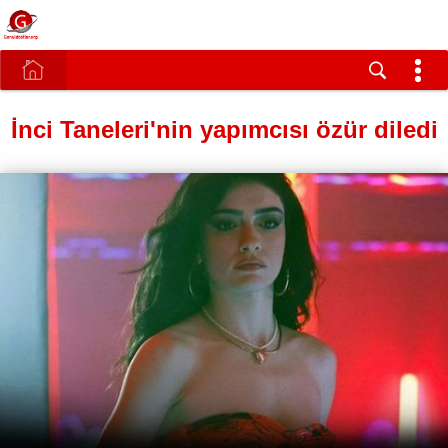
İnci Taneleri'nin yapımcısı özür diledi