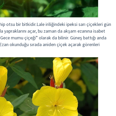
 otsu bir bitkidir.Lale iriliğindeki ipeksi sarı çiçekleri gün
da yapraklarını açar, bu zaman da akşam ezanına isabet
 “Gece mumu çiçeği” olarak da bilinir. Güneş battığı anda
r. Ezan okunduğu sırada aniden çiçek açarak görenleri