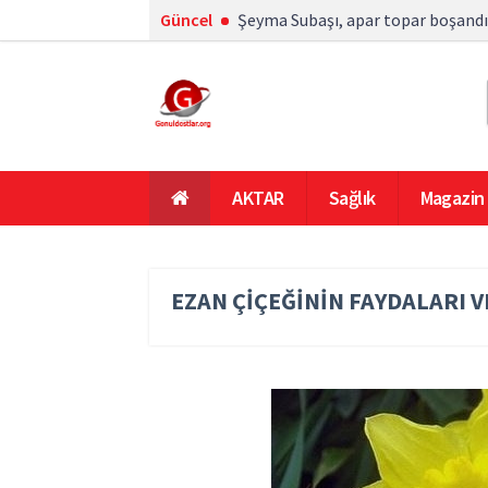
Güncel
Şeyma Subaşı, apar topar boşandı
AKTAR
Sağlık
Magazin
En Çok Okunanlar
Ana Sayfa
EZAN ÇİÇEĞİNİN FAYDALARI VE