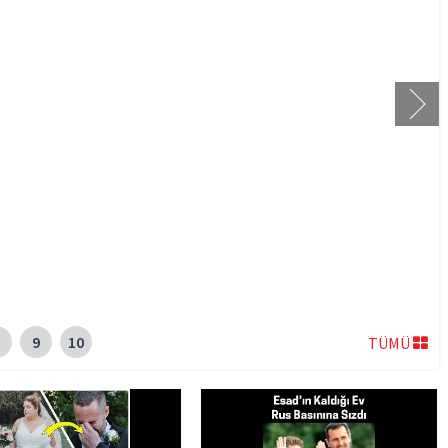
9
10
TÜMÜ