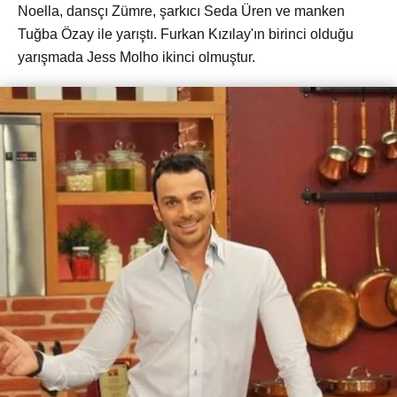
Noella, dansçı Zümre, şarkıcı Seda Üren ve manken
Tuğba Özay ile yarıştı. Furkan Kızılay'ın birinci olduğu
yarışmada Jess Molho ikinci olmuştur.