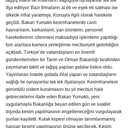
tağşiş listesi ile insanların sağlığıyla oynayanlar tek tek
ifşa ediliyor. Bazı firmaların at eti ve eşek eti satması ise
ülkede infial yaratmıştı. Konuyla ilgili olarak harekete
geçildi. Bakan Yumaklı kesimhanelerde canlı
hayvanların, karkasların, yan ürünlerin, personel
hareketlerinin izlenmesi maksadıyla işlemlerin yapıldığı
tüm alanlara kamera yerleştirme mecburiyeti getirildiğini
açıkladı. Türkiye’de vatandaşların en önemli
gündemlerinden bir Tarım ve Orman Bakanlığı tarafından
yayınlanan taklit ve tağşiş yapılan gıdalar listesi oldu.
Yayınlanan listede gıdada ihlal yapan ve vatandaşların
sağlığı ile oynayanlar tek tek ifşalanıyor. Kesimhanelere
görüntülü sistem kurulmasını bu yıl mecburi hale
getireceklerini ifade eden Bakan Yumaklı, yeni
uygulamayla Bakanlığa beyan edilen gün ve saatler
dışında kesim yapılmasının engelleneceğini vurgulayarak
şunları kaydetti: Kulak küpesi olmayan tanımlanmamış
hayvan kesimi yapılmasının önüne geçilecek. Kesim