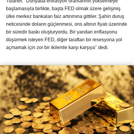
Tufaner, "Dünyada enflasyon oranlarının yükselmeye
başlamasıyla birlikte, başta FED olmak üzere gelişmiş
ülke merkez bankaları faiz artırımına gittiler. Şahin duruş
neticesinde doların güçlenmesi, ons altının fiyatı üzerinde
bir süredir baskı oluşturyordu. Bir yandan enflasyonu
düşürmek isteyen FED, diğer taraftan bir resesyona yol
açmamak için zor bir ikilemle karşı karşıya" dedi.