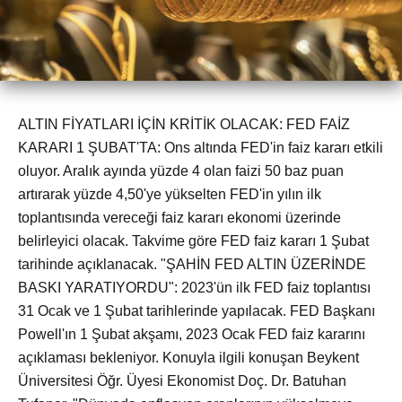
ALTIN FİYATLARI İÇİN KRİTİK OLACAK: FED FAİZ
KARARI 1 ŞUBAT'TA: Ons altında FED'in faiz kararı etkili
oluyor. Aralık ayında yüzde 4 olan faizi 50 baz puan
artırarak yüzde 4,50'ye yükselten FED'in yılın ilk
toplantısında vereceği faiz kararı ekonomi üzerinde
belirleyici olacak. Takvime göre FED faiz kararı 1 Şubat
tarihinde açıklanacak. "ŞAHİN FED ALTIN ÜZERİNDE
BASKI YARATIYORDU": 2023'ün ilk FED faiz toplantısı
31 Ocak ve 1 Şubat tarihlerinde yapılacak. FED Başkanı
Powell'ın 1 Şubat akşamı, 2023 Ocak FED faiz kararını
açıklaması bekleniyor. Konuyla ilgili konuşan Beykent
Üniversitesi Öğr. Üyesi Ekonomist Doç. Dr. Batuhan