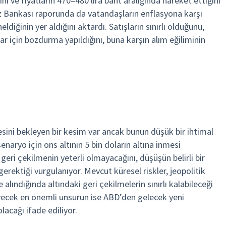
ğını ve fiyatların 470–480 lira bant aralığında hareket ettiğini
z Bankası raporunda da vatandaşların enflasyona karşı
diğinin yer aldığını aktardı. Satışların sınırlı olduğunu,
ar için bozdurma yapıldığını, buna karşın alım eğiliminin
esini bekleyen bir kesim var ancak bunun düşük bir ihtimal
enaryo için ons altının 5 bin doların altına inmesi
 geri çekilmenin yeterli olmayacağını, düşüşün belirli bir
erektiği vurgulanıyor. Mevcut küresel riskler, jeopolitik
 alındığında altındaki geri çekilmelerin sınırlı kalabileceği
leyecek en önemli unsurun ise ABD’den gelecek yeni
lacağı ifade ediliyor.