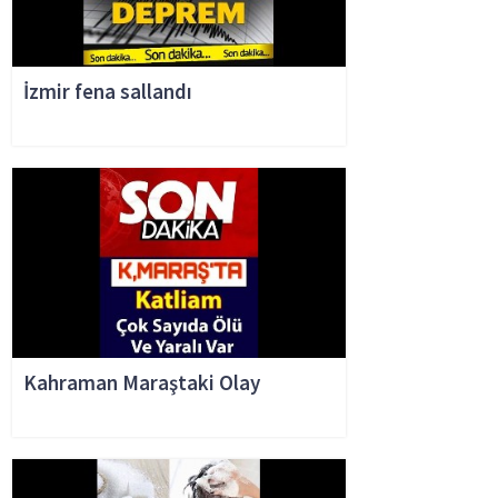
İzmir fena sallandı
Kahraman Maraştaki Olay