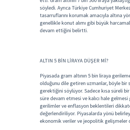
etti. Gram altının 7 bin 500 liraya yaklaştı
söyledi. Ayrıca Türkiye Cumhuriyet Merke
tasarruflarını korumak amacıyla altına yönel
genellikle konut alımı gibi büyük harcamal
devam ettiğini belirtti.
ALTIN 5 BİN LİRAYA DÜŞER Mİ?
Piyasada gram altının 5 bin liraya gerilem
olduğunu dile getiren uzmanlar, böyle bir s
gerektiğini söylüyor. Sadece kısa süreli bir
süre devam etmesi ve kalıcı hale gelmesi g
gerilimler ve enflasyon beklentileri dikkate
değerlendiriliyor. Piyasalarda yönü belir
ekonomik veriler ve jeopolitik gelişmeler o