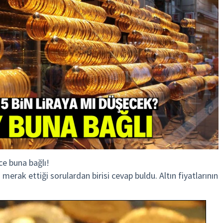
ece buna bağlı!
 merak ettiği sorulardan birisi cevap buldu. Altın fiyatlarının