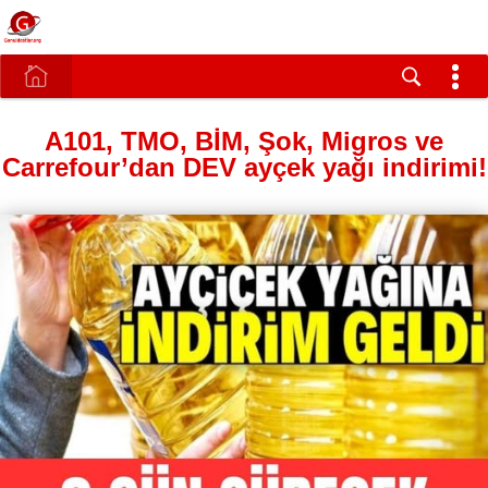
A101, TMO, BİM, Şok, Migros ve
Carrefour’dan DEV ayçek yağı indirimi!