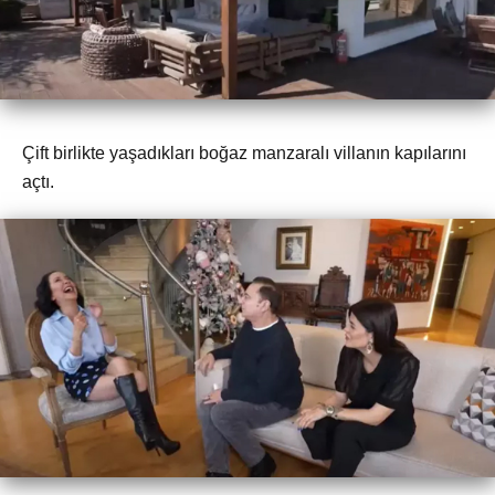
Çift birlikte yaşadıkları boğaz manzaralı villanın kapılarını
açtı.