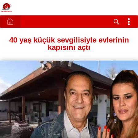
40 yaş küçük sevgilisiyle evlerinin
kapısını açtı