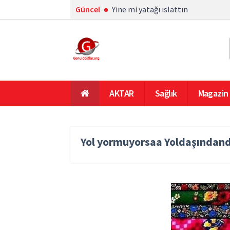
Güncel
Yine mi yatağı ıslattın
AKTAR
Sağlık
Magazin
En Çok Okunanlar
Ana Sayfa
Yol yormuyorsaa Yoldaşındand