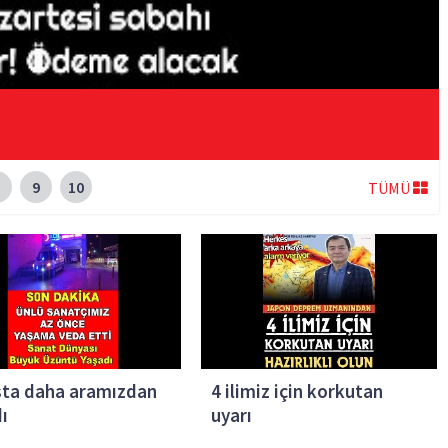
9
10
TÜMÜ
sta daha aramızdan
4 ilimiz için korkutan
dı
uyarı