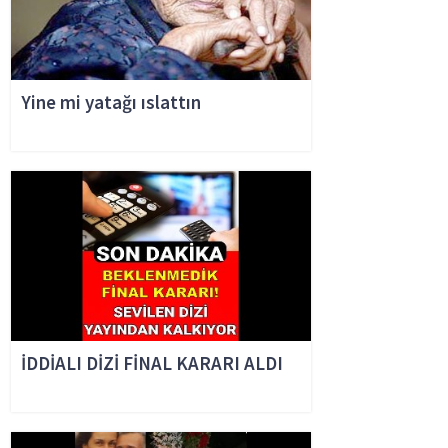
Yine mi yatağı ıslattın
İDDİALI DİZİ FİNAL KARARI ALDI