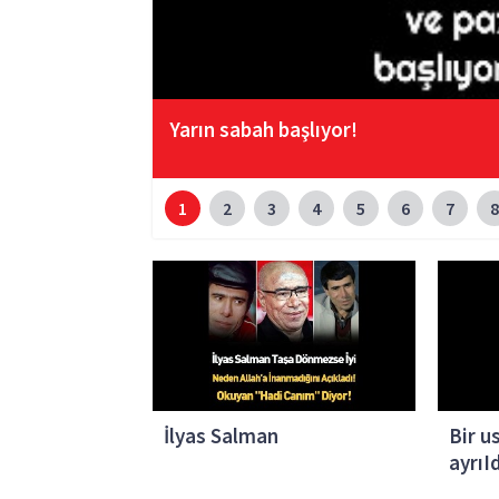
Yarın sabah başlıyor!
1
2
3
4
5
6
7
8
İlyas Salman
Bir u
ayrıI