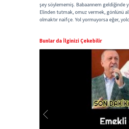
şey söylememiş. Babaannem geldiğinde yo
Elinden tutmak, omuz vermek, gönlünü al
olmaktır naifçe. Yol yormuyorsa eğer, yo
Bunlar da İlginizi Çekebilir