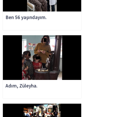
Ben 56 yaşındayım.
Şişli'de kayıp kız çocuğu bulundu
Adım, Züleyha.