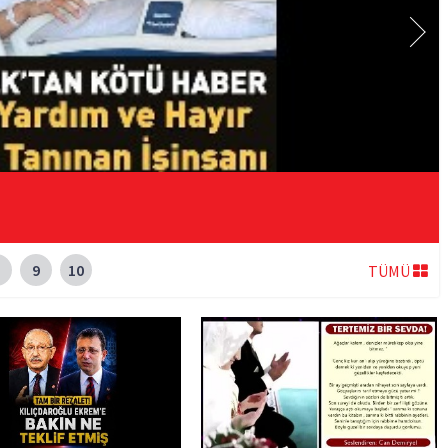
9
10
TÜMÜ