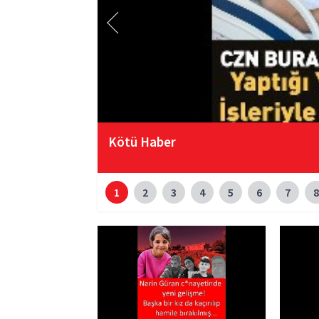
Kötü Haber
1
2
3
4
5
6
7
8