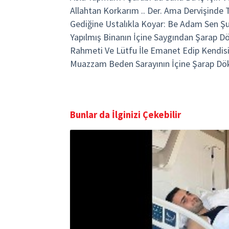
Allahtan Korkarım .. Der. Ama Dervişinde 
Gediğine Ustalıkla Koyar: Be Adam Sen Şu
Yapılmış Binanın İçine Saygından Şarap D
Rahmeti Ve Lütfu İle Emanet Edip Kendis
Muazzam Beden Sarayının İçine Şarap Dök
Bunlar da İlginizi Çekebilir