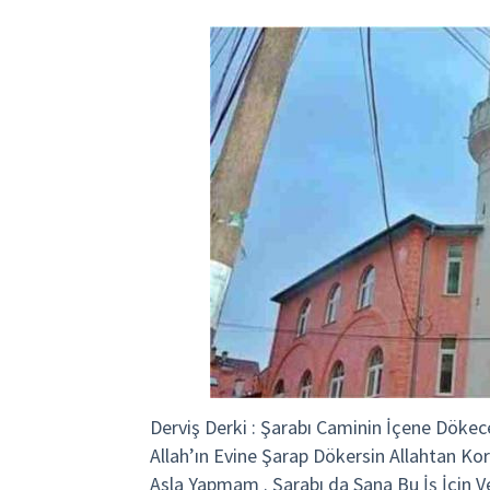
Derviş Derki : Şarabı Caminin İçene Dökece
Allah’ın Evine Şarap Dökersin Allahtan Kor
Asla Yapmam . Şarabı da Sana Bu İş İçin 