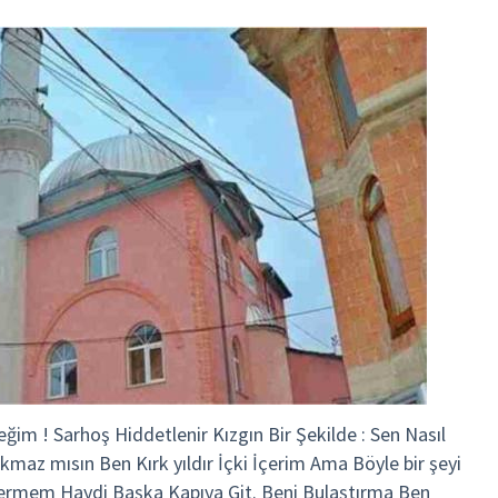
ğim ! Sarhoş Hiddetlenir Kızgın Bir Şekilde : Sen Nasıl
kmaz mısın Ben Kırk yıldır İçki İçerim Ama Böyle bir şeyi
Vermem Haydi Başka Kapıya Git. Beni Bulaştırma Ben