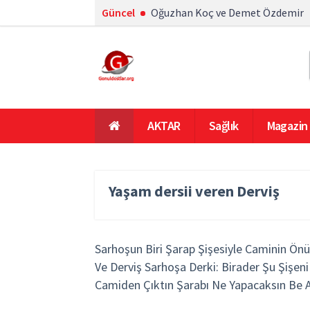
Güncel
Oğuzhan Koç ve Demet Özdemir
AKTAR
Sağlık
Magazin
En Çok Okunanlar
Ana Sayfa
Yaşam dersii veren Derviş
Sarhoşun Biri Şarap Şişesiyle Caminin Ön
Ve Derviş Sarhoşa Derki: Birader Şu Şişeni
Camiden Çıktın Şarabı Ne Yapacaksın B