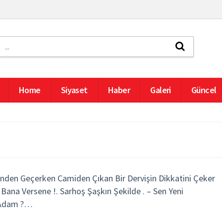
Home
Siyaset
Haber
Galeri
Güncel
ünden Geçerken Camiden Çıkan Bir Dervişin Dikkatini Çeker
 Bana Versene !. Sarhoş Şaşkın Şekilde . – Sen Yeni
e Adam ?…