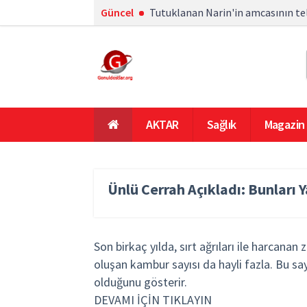
Güncel
Tutuklanan Narin'in amcasının tel
AKTAR
Sağlık
Magazin
En Çok Okunanlar
Ana Sayfa
Ünlü Cerrah Açıkladı: Bunları
Son birkaç yılda, sırt ağrıları ile harcana
oluşan kambur sayısı da hayli fazla. Bu s
olduğunu gösterir.
DEVAMI İÇİN TIKLAYIN