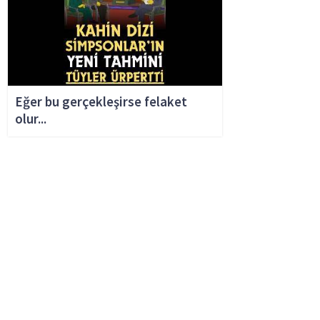
narin olayı faili
Eğer bu gerçekleşirse felaket
olur...