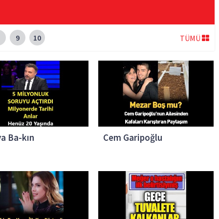
9
10
TÜMÜ
a Ba-kın
Cem Garipoğlu