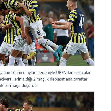
şanan tribün olayları nedeniyle UEFA'dan ceza alan
acivertlilerin aldığı 2 maçlık deplasmana taraftar
rak bir maça düşürdü.