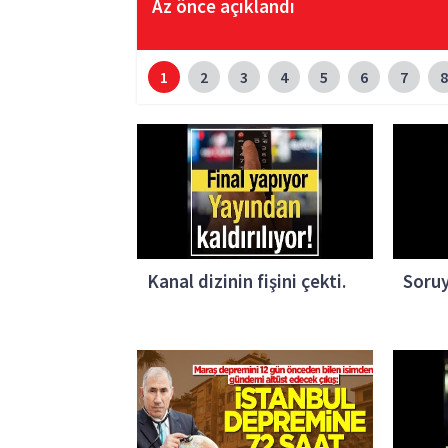
Az önce açıklandı
1
2
3
4
5
6
7
8
Kanal dizinin fişini çekti.
Soruy