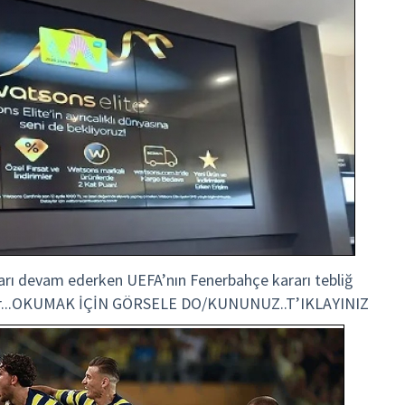
ıları devam ederken UEFA’nın Fenerbahçe kararı tebliğ
ndadır...OKUMAK İÇİN GÖRSELE DO/KUNUNUZ..T’IKLAYINIZ