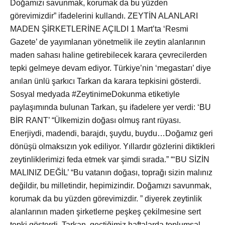
Doğamızı savunmak, korumak da bu yüzden
görevimizdir” ifadelerini kullandı. ZEYTİN ALANLARI
MADEN ŞİRKETLERİNE AÇILDI 1 Mart’ta ‘Resmi
Gazete’ de yayımlanan yönetmelik ile zeytin alanlarının
maden sahası haline getirebilecek karara çevrecilerden
tepki gelmeye devam ediyor. Türkiye’nin ‘megastarı’ diye
anılan ünlü şarkıcı Tarkan da karara tepkisini gösterdi.
Sosyal medyada #ZeytinimeDokunma etiketiyle
paylaşımında bulunan Tarkan, şu ifadelere yer verdi: ‘BU
BİR RANT’ “Ülkemizin doğası olmuş rant rüyası.
Enerjiydi, madendi, barajdı, şuydu, buydu…Doğamız geri
dönüşü olmaksızın yok ediliyor. Yıllardır gözlerini diktikleri
zeytinliklerimizi feda etmek var şimdi sırada.” “‘BU SİZİN
MALINIZ DEĞİL’ “Bu vatanın doğası, toprağı sizin malınız
değildir, bu milletindir, hepimizindir. Doğamızı savunmak,
korumak da bu yüzden görevimizdir. ” diyerek zeytinlik
alanlarının maden şirketlerne peşkeş çekilmesine sert
tepki gösterdi. Tarkan, geçtiğimiz haftalarda toplumsal