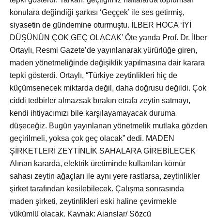
konulara değindiği şarkısı ‘Geççek’ ile ses getirmiş,
siyasetin de gündemine oturmuştu. İLBER HOCA ‘İYİ
DÜŞÜNÜN ÇOK GEÇ OLACAK’ Öte yanda Prof. Dr. İlber
Ortaylı, Resmi Gazete’de yayınlanarak yürürlüğe giren,
maden yönetmeliğinde değişiklik yapılmasına dair karara
tepki gösterdi. Ortaylı, “Türkiye zeytinlikleri hiç de
küçümsenecek miktarda değil, daha doğrusu değildi. Çok
ciddi tedbirler almazsak bırakın etrafa zeytin satmayı,
kendi ihtiyacımızı bile karşılayamayacak duruma
düşeceğiz. Bugün yayınlanan yönetmelik mutlaka gözden
geçirilmeli, yoksa çok geç olacak” dedi. MADEN
ŞİRKETLERİ ZEYTİNLİK SAHALARA GİREBİLECEK
Alınan kararda, elektrik üretiminde kullanılan kömür
sahası zeytin ağaçları ile aynı yere rastlarsa, zeytinlikler
şirket tarafından kesilebilecek. Çalışma sonrasında
maden şirketi, zeytinlikleri eski haline çevirmekle
yükümlü olacak. Kaynak: Ajanslar/ Sözcü