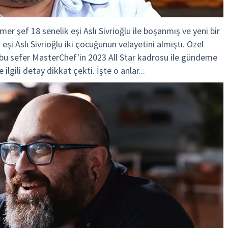
r şef 18 senelik eşi Aslı Sivrioğlu ile boşanmış ve yeni bir
eşi Aslı Sivrioğlu iki çocuğunun velayetini almıştı. Özel
u bu sefer MasterChef'in 2023 All Star kadrosu ile gündeme
lgili detay dikkat çekti. İşte o anlar...