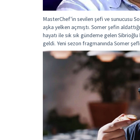
MasterChef'in sevilen şefi ve sunucusu Some
aşka yelken açmıştı. Somer şefin aldattığı 
hayatı ile sık sık gündeme gelen Sibrioğl
geldi. Yeni sezon fragmanında Somer şefle i