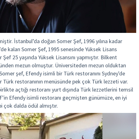
miştir. İstanbul’da doğan Somer Şef, 1996 yılına kadar
ye’de kalan Somer Şef, 1995 senesinde Yüksek Lisans
 Şef 25 yaşında Yüksek Lisansını yapmıştır. Bilkent
ümünden mezun olmuştur. Üniversiteden mezun olduktan
Somer şef, Efendy isimli bir Türk restoranını Sydney'de
 bir Türk restoranının menüsünde pek çok Türk lezzeti var.
rlikte açtığı restoranı yurt dışında Türk lezzetlerini temsil
f’in Efendy isimli restoranı geçmişten günümüze, en iyi
ibi çok dalda ödül almıştır.