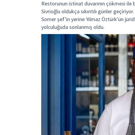
Restorunun istinat duvarının çökmesi ile b
Sivrioğlu oldukça sıkıntılı günler geçiriyo
Somer şef'in yerine Yılmaz Öztürk'ün jürid
yolculuğuda sonlanmış oldu.