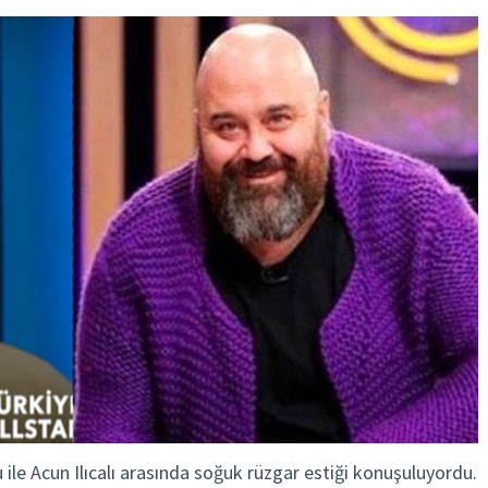
 ile Acun Ilıcalı arasında soğuk rüzgar estiği konuşuluyordu.