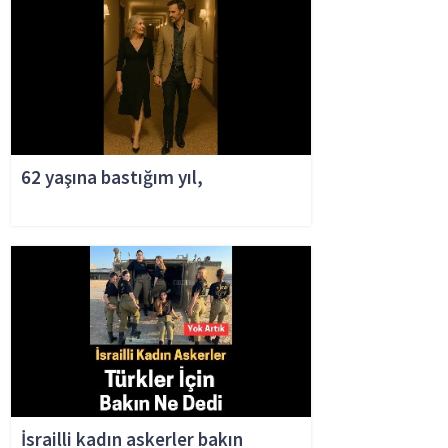
62 yaşına bastığım yıl,
İsrailli kadın askerler bakın