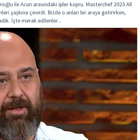
oğlu ile Acun arasındaki ipler kopru. Masterchef 2023 All
eri şaşkına çevirdi. Bizde o anları bir araya getirirken,
ık. İşte merak edilenler...