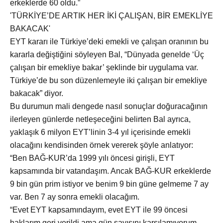
erkeklerde 60 oldu.”
'TÜRKİYE’DE ARTIK HER İKİ ÇALIŞAN, BİR EMEKLİYE
BAKACAK'
EYT kararı ile Türkiye’deki emekli ve çalışan oranının bu
kararla değiştiğini söyleyen Bal, “Dünyada genelde ‘Üç
çalışan bir emekliye bakar’ şeklinde bir uygulama var.
Türkiye’de bu son düzenlemeyle iki çalışan bir emekliye
bakacak” diyor.
Bu durumun mali dengede nasıl sonuçlar doğuracağının
ilerleyen günlerde netleşeceğini belirten Bal ayrıca,
yaklaşık 6 milyon EYT’linin 3-4 yıl içerisinde emekli
olacağını kendisinden örnek vererek şöyle anlatıyor:
“Ben BAĞ-KUR’da 1999 yılı öncesi girişli, EYT
kapsamında bir vatandaşım. Ancak BAĞ-KUR erkeklerde
9 bin gün prim istiyor ve benim 9 bin güne gelmeme 7 ay
var. Ben 7 ay sonra emekli olacağım.
“Evet EYT kapsamındayım, evet EYT ile 99 öncesi
haklarım geri verildi ama gün sayısını karşılamıyorum.