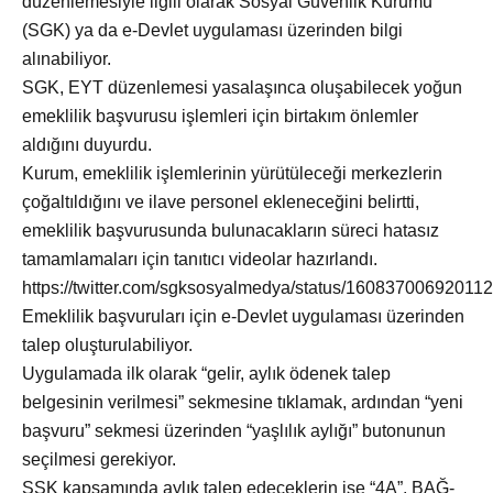
düzenlemesiyle ilgili olarak Sosyal Güvenlik Kurumu
(SGK) ya da e-Devlet uygulaması üzerinden bilgi
alınabiliyor.
SGK, EYT düzenlemesi yasalaşınca oluşabilecek yoğun
emeklilik başvurusu işlemleri için birtakım önlemler
aldığını duyurdu.
Kurum, emeklilik işlemlerinin yürütüleceği merkezlerin
çoğaltıldığını ve ilave personel ekleneceğini belirtti,
emeklilik başvurusunda bulunacakların süreci hatasız
tamamlamaları için tanıtıcı videolar hazırlandı.
https://twitter.com/sgksosyalmedya/status/16083700692011
Emeklilik başvuruları için e-Devlet uygulaması üzerinden
talep oluşturulabiliyor.
Uygulamada ilk olarak “gelir, aylık ödenek talep
belgesinin verilmesi” sekmesine tıklamak, ardından “yeni
başvuru” sekmesi üzerinden “yaşlılık aylığı” butonunun
seçilmesi gerekiyor.
SSK kapsamında aylık talep edeceklerin ise “4A”, BAĞ-