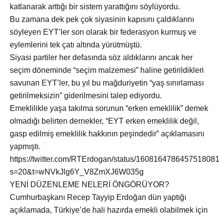
katlanarak arttığı bir sistem yarattığını söylüyordu.
Bu zamana dek pek çok siyasinin kapısını çaldıklarını
söyleyen EYT’ler son olarak bir federasyon kurmuş ve
eylemlerini tek çatı altında yürütmüştü.
Siyasi partiler her defasında söz aldıklarını ancak her
seçim döneminde “seçim malzemesi” haline getirildikleri
savunan EYT’ler, bu yıl bu mağduriyetin “yaş sınırlaması
getirilmeksizin” giderilmesini talep ediyordu.
Emeklilikle yaşa takılma sorunun “erken emeklilik” demek
olmadığı belirten dernekler, “EYT erken emeklilik değil,
gasp edilmiş emeklilik hakkının peşindedir” açıklamasını
yapmıştı.
https://twitter.com/RTErdogan/status/160816478645751808
s=20&t=wNVkJlg6Y_V8ZmXJ6W035g
YENİ DÜZENLEME NELERİ ÖNGÖRÜYOR?
Cumhurbaşkanı Recep Tayyip Erdoğan dün yaptığı
açıklamada, Türkiye’de hali hazırda emekli olabilmek için