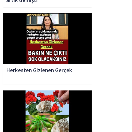
artık demişti
Herkesten Gizlenen Gerçek
Emekliyi yıkan haber..