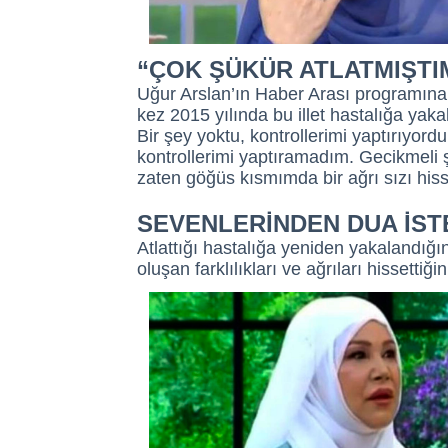
“ÇOK ŞÜKÜR ATLATMIŞTI
Uğur Arslan’ın Haber Arası programına k
kez 2015 yılında bu illet hastalığa ya
Bir şey yoktu, kontrollerimi yaptırıyor
kontrollerimi yaptıramadım. Gecikmeli şe
zaten göğüs kısmımda bir ağrı sızı his
SEVENLERİNDEN DUA İST
Atlattığı hastalığa yeniden yakalandığı
oluşan farklılıkları ve ağrıları hissettiğ