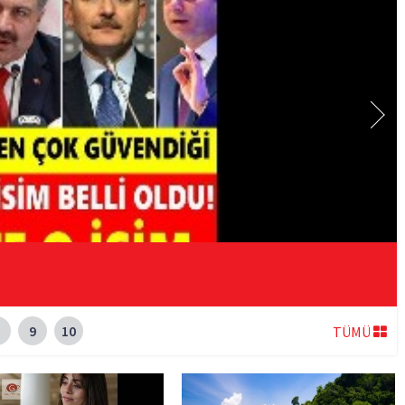
9
10
TÜMÜ