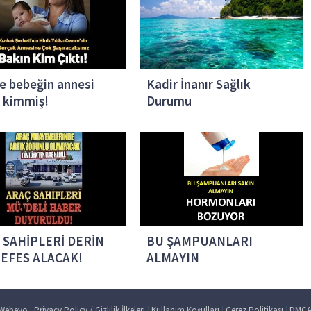
e bebeğin annesi
Kadir İnanır Sağlık
 kimmiş!
Durumu
 SAHİPLERİ DERİN
BU ŞAMPUANLARI
NEFES ALACAK!
ALMAYIN
|
|
|
|
Webeyo
Privacy Policy / Gizlilik İlkeleri
Kullanım Koşulları
Çerez Politikası
DMCA 