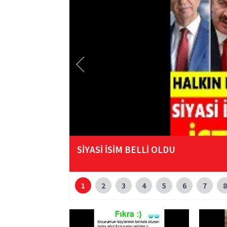
SİYASİ İSİM BELLİ OLDU
1
2
3
4
5
6
7
8