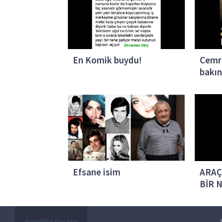
En Komik buydu!
Cemr
bakın
Efsane isim
ARAÇ
BİR 
gonuldostlar.org