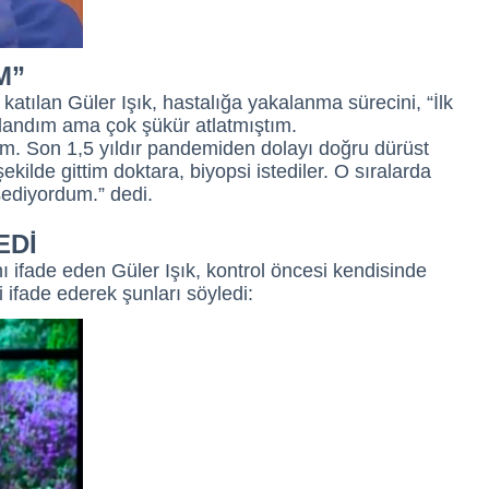
M”
atılan Güler Işık, hastalığa yakalanma sürecini, “İlk
kalandım ama çok şükür atlatmıştım.
dum. Son 1,5 yıldır pandemiden dolayı doğru dürüst
kilde gittim doktara, biyopsi istediler. O sıralarda
sediyordum.” dedi.
EDİ
nı ifade eden Güler Işık, kontrol öncesi kendisinde
ini ifade ederek şunları söyledi: