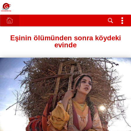
Eşinin ölümünden sonra köydeki
evinde