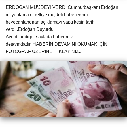
ERDOĞAN MÜ’JDEYİ VERDİ!Cumhurbaşkanı Erdoğan
milyonlarca ücretliye müjdeli haberi verdi
heyecanlandıran açıklamayı yaptı kesin tarih
verdi..Erdoğan Duyurdu
Ayrıntılar diğer sayfada haberimiz
detayındadır..HABERİN DEVAMINI OKUMAK İÇİN
FOTOĞRAF ÜZERİNE T’IKLAYINIZ..