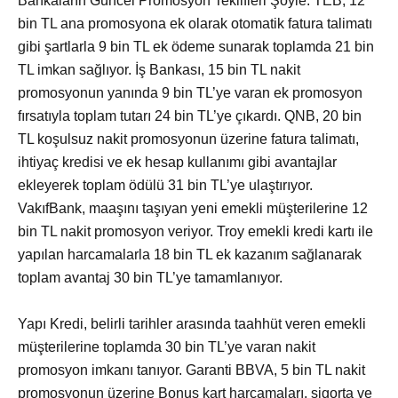
Bankaların Güncel Promosyon Teklifleri Şöyle: TEB, 12
bin TL ana promosyona ek olarak otomatik fatura talimatı
gibi şartlarla 9 bin TL ek ödeme sunarak toplamda 21 bin
TL imkan sağlıyor. İş Bankası, 15 bin TL nakit
promosyonun yanında 9 bin TL’ye varan ek promosyon
fırsatıyla toplam tutarı 24 bin TL’ye çıkardı. QNB, 20 bin
TL koşulsuz nakit promosyonun üzerine fatura talimatı,
ihtiyaç kredisi ve ek hesap kullanımı gibi avantajlar
ekleyerek toplam ödülü 31 bin TL’ye ulaştırıyor.
VakıfBank, maaşını taşıyan yeni emekli müşterilerine 12
bin TL nakit promosyon veriyor. Troy emekli kredi kartı ile
yapılan harcamalarla 18 bin TL ek kazanım sağlanarak
toplam avantaj 30 bin TL’ye tamamlanıyor.
Yapı Kredi, belirli tarihler arasında taahhüt veren emekli
müşterilerine toplamda 30 bin TL’ye varan nakit
promosyon imkanı tanıyor. Garanti BBVA, 5 bin TL nakit
promosyonun üzerine Bonus kart harcamaları, sigorta ve