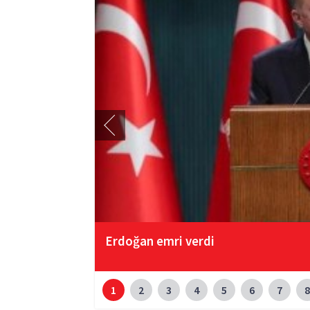
Erdoğan emri verdi
1
2
3
4
5
6
7
8