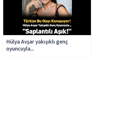
Hülya Avşar yakışıklı genç
oyuncuyla...
MÜEZZİN TERS KÖŞE YAPTI..