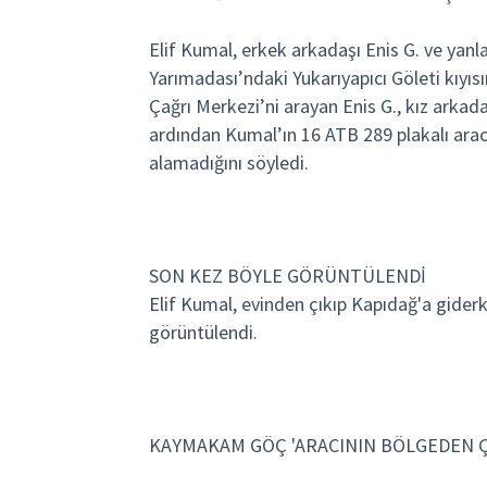
Elif Kumal, erkek arkadaşı Enis G. ve yanl
Yarımadası’ndaki Yukarıyapıcı Göleti kıyıs
Çağrı Merkezi’ni arayan Enis G., kız arkada
ardından Kumal’ın 16 ATB 289 plakalı arac
alamadığını söyledi.
SON KEZ BÖYLE GÖRÜNTÜLENDİ
Elif Kumal, evinden çıkıp Kapıdağ'a gider
görüntülendi.
KAYMAKAM GÖÇ 'ARACININ BÖLGEDEN ÇI