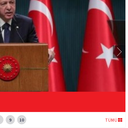
9
10
TÜMÜ