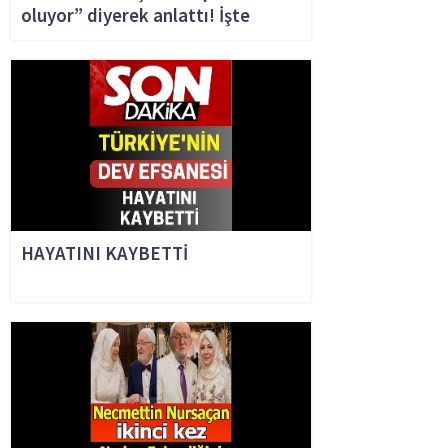
oluyor” diyerek anlattı! İşte
insanların ölmeden önce
söylediği son söz.
HAYATINI KAYBETTİ