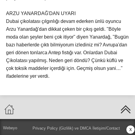
ARZU YANARDAĞ'DAN UYARI
Dubai çikolatası çılgınlığı devam ederken ünlü oyuncu
Arzu Yanardağ'dan dikkat çeken bir çıkış geldi. "Böyle
moda olan şeyler beni çok itiyor" diyen Yanardağ, "Bugün
bazı haberlerde çıktı bilmiyorum izlediniz mi? Avrupa'dan
geri dönen tonlarca Antep fıstığı var. Onlardan Dubai
Çikolatası yapılmış. Neden geri döndü? Çünkü küflü ve
çok toksik maddeler içerdiği için. Geçmiş olsun yani…"
ifadelerine yer verdi.
Webeyo
Privacy Policy (Gizlilik) ve DMCA
İletişim/Contact
X