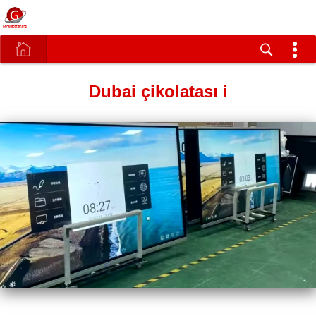
Dubai çikolatası i