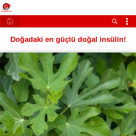
Doğadaki en güçlü doğal insülin!