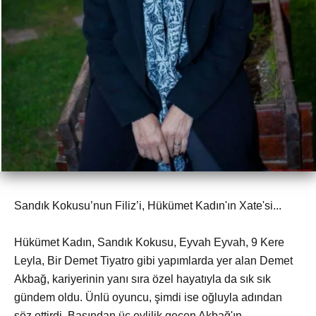
Sandık Kokusu’nun Filiz’i, Hükümet Kadın'ın Xate'si...
Hükümet Kadın, Sandık Kokusu, Eyvah Eyvah, 9 Kere
Leyla, Bir Demet Tiyatro gibi yapımlarda yer alan Demet
Akbağ, kariyerinin yanı sıra özel hayatıyla da sık sık
gündem oldu. Ünlü oyuncu, şimdi ise oğluyla adından
söz ettirdi. Başından üç evlilik geçen Akbağ'ın