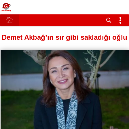
Demet Akbağ’ın sır gibi sakladığı oğlu