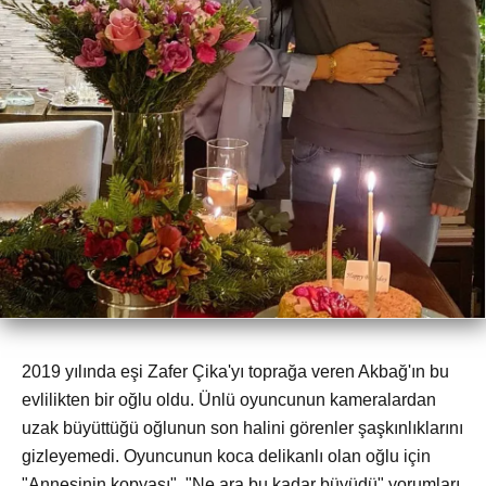
2019 yılında eşi Zafer Çika'yı toprağa veren Akbağ'ın bu
evlilikten bir oğlu oldu. Ünlü oyuncunun kameralardan
uzak büyüttüğü oğlunun son halini görenler şaşkınlıklarını
gizleyemedi. Oyuncunun koca delikanlı olan oğlu için
"Annesinin kopyası", "Ne ara bu kadar büyüdü" yorumları