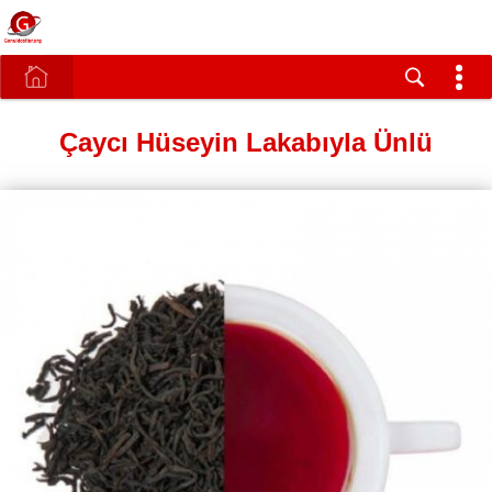
Çaycı Hüseyin Lakabıyla Ünlü