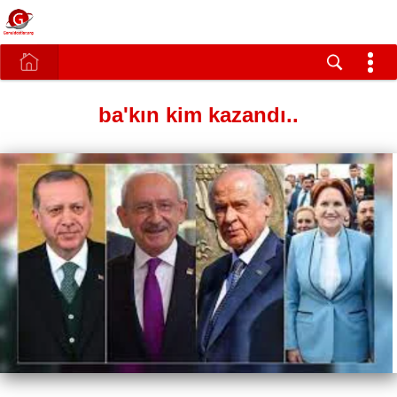
ba'kın kim kazandı..