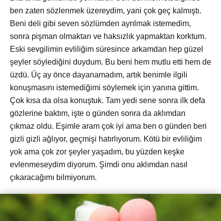
ben zaten sözlenmek üzereydim, yani çok geç kalmıştı.
Beni deli gibi seven sözlümden ayrılmak istemedim,
sonra pişman olmaktan ve haksızlık yapmaktan korktum.
Eski sevgilimin evliliğim süresince arkamdan hep güzel
şeyler söylediğini duydum. Bu beni hem mutlu etti hem de
üzdü. Üç ay önce dayanamadım, artık benimle ilgili
konuşmasını istemediğimi söylemek için yanına gittim.
Çok kısa da olsa konuştuk. Tam yedi sene sonra ilk defa
gözlerine baktım, işte o günden sonra da aklımdan
çıkmaz oldu. Eşimle aram çok iyi ama ben o günden beri
gizli gizli ağlıyor, geçmişi hatırlıyorum. Kötü bir evliliğim
yok ama çok zor şeyler yaşadım, bu yüzden keşke
evlenmeseydim diyorum. Şimdi onu aklımdan nasıl
çıkaracağımı bilmiyorum.