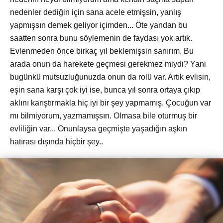
nedenler dediğin için sana acele etmişsin, yanlış
yapmışsın demek geliyor içimden... Öte yandan bu
saatten sonra bunu söylemenin de faydası yok artık.
Evlenmeden önce birkaç yıl beklemişsin sanırım. Bu
arada onun da harekete geçmesi gerekmez miydi? Yani
bugünkü mutsuzluğunuzda onun da rolü var. Artık evlisin,
eşin sana karşı çok iyi ise, bunca yıl sonra ortaya çıkıp
aklını karıştırmakla hiç iyi bir şey yapmamış. Çocuğun var
mı bilmiyorum, yazmamışsın. Olmasa bile oturmuş bir
evliliğin var... Onunlaysa geçmişte yaşadığın aşkın
hatırası dışında hiçbir şey..