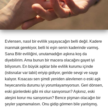
Evlensen, nasıl bir evlilik yaşayacağın belli değil. Kadere
inanmak gerekiyor, belli ki eşin senin kaderinde varmış.
Sana Bitir evliliğini, unutamadığın aşkına koş da
diyebilirim. Ama bunun bir macera olacağını gayet iyi
biliyorum. En büyük aşklar bile evlilik kurumu içinde
(istisnalar var tabii) eriyip gidiyor, geride sevgi ve saygı
kalıyor. Kısacası sen şimdi yeniden alevlenen o eski aşk
heyecanınla durumu iyi yorumlayamıyorsun. Geri dönsen,
eski günlerdeki gibi mi olur sanıyorsun? Aşkınız, eski
ateşini korur mu sanıyorsun? Bence pişman olacağın bir
şeyler yapmamalısın. Onu gidip görmen bile yanlışmış.