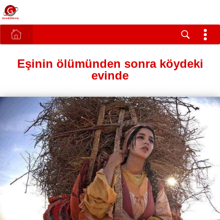
Eşinin ölümünden sonra köydeki
evinde