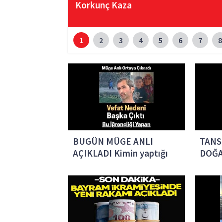
Korkunç Kaza
1
2
3
4
5
6
7
8
BUGÜN MÜGE ANLI
TANS
AÇIKLADI Kimin yaptığı
DOĞA
belli oldu!