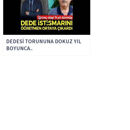
Anne ve babası, henüz 19 yaşındaki kızlarını
DEDESİ TORUNUNA DOKUZ YIL
BOYUNCA..