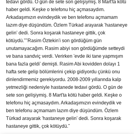
tedavi gördü. O gün de sete son gelişiymiş. 8 Mart'ta kötü
haber geldi. Keşke o telefonu hiç açmasaydım.
Arkadaşımızın evindeydik ve ben telefonu açmamam
lazım diye düşündüm. Özlem Türkad arayarak 'hastaneye
gelin' dedi. Sonra koşarak hastaneye gittik, çok
kötüydü.""Rasim Öztekin'i son gördüğüm gün
unutamayacağım. Rasim abiyi son gördüğümde setteydi
ve bana sandviç verdi. Verirken 'evde iki tane yapmışım
bana fazla geldi' demişti. Rasim Abi kovidden dolayı 1
hafta sete gelip bölümlerini çekip gidiyordu çünkü onu
dinlendirmemiz gerekiyordu. 2008-2009 yıllarında kalp
yetmezliği nedeniyle hastanede tedavi gördü. O gün de
sete son gelişiymiş. 8 Mart'ta kötü haber geldi. Keşke o
telefonu hiç açmasaydım. Arkadaşımızın evindeydik ve
ben telefonu açmamam lazım diye düşündüm. Özlem
Türkad arayarak 'hastaneye gelin' dedi. Sonra koşarak
hastaneye gittik, çok kötüydü."