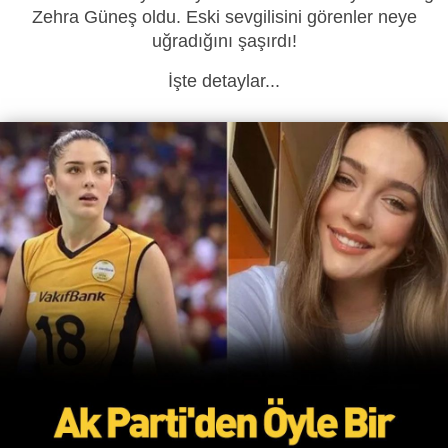
Zehra Güneş oldu. Eski sevgilisini görenler neye
uğradığını şaşırdı!
İşte detaylar...