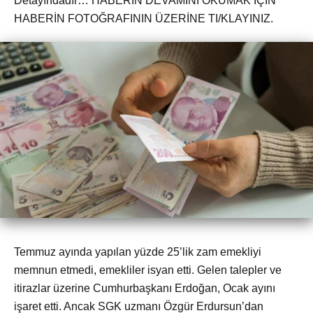
Detayındadır… HABERİN DEVAMINI OKUMAK İÇİN
HABERİN FOTOĞRAFININ ÜZERİNE TI/KLAYINIZ.
Temmuz ayında yapılan yüzde 25’lik zam emekliyi
memnun etmedi, emekliler isyan etti. Gelen talepler ve
itirazlar üzerine Cumhurbaşkanı Erdoğan, Ocak ayını
işaret etti. Ancak SGK uzmanı Özgür Erdursun’dan