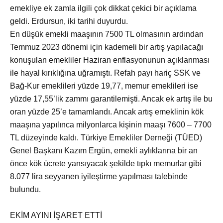
emekliye ek zamla ilgili çok dikkat çekici bir açıklama
geldi. Erdursun, iki tarihi duyurdu.
En düşük emekli maaşının 7500 TL olmasının ardından
Temmuz 2023 dönemi için kademeli bir artış yapılacağı
konuşulan emekliler Haziran enflasyonunun açıklanması
ile hayal kırıklığına uğramıştı. Refah payı hariç SSK ve
Bağ-Kur emeklileri yüzde 19,77, memur emeklileri ise
yüzde 17,55’lik zammı garantilemişti. Ancak ek artış ile bu
oran yüzde 25’e tamamlandı. Ancak artış emeklinin kök
maaşına yapılınca milyonlarca kişinin maaşı 7600 – 7700
TL düzeyinde kaldı. Türkiye Emekliler Derneği (TÜED)
Genel Başkanı Kazım Ergün, emekli aylıklarına bir an
önce kök ücrete yansıyacak şekilde tıpkı memurlar gibi
8.077 lira seyyanen iyileştirme yapılması talebinde
bulundu.
EKİM AYINI İŞARET ETTİ