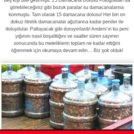
beş kişi bile getirmişti. 15 Damacana Dolusu Fotoğraftan da
görebileceğiniz gibi bozuk paralar su damacanalarına
konmuştu. Tam olarak 15 damacana dolusu! Her biri on
dokuz litrelik damacanalar ağızlarına kadar peniler ile
doluydular. Patlayacak gibi duruyorlardı! Anders’ın bu peni
yığınını nasıl boşalttığını ve saatler süren sayımın
sonucunda bu meteliklerin toplam ne kadar ettiğini
öğrenmek için okumaya devam edin… Biz şok olduk!