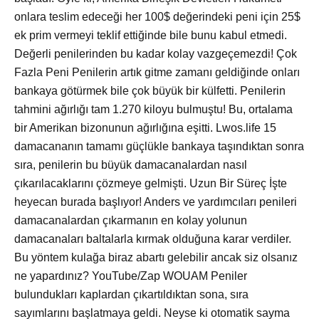
onlara teslim edeceği her 100$ değerindeki peni için 25$
ek prim vermeyi teklif ettiğinde bile bunu kabul etmedi.
Değerli penilerinden bu kadar kolay vazgeçemezdi! Çok
Fazla Peni Penilerin artık gitme zamanı geldiğinde onları
bankaya götürmek bile çok büyük bir külfetti. Penilerin
tahmini ağırlığı tam 1.270 kiloyu bulmuştu! Bu, ortalama
bir Amerikan bizonunun ağırlığına eşitti. Lwos.life 15
damacananın tamamı güçlükle bankaya taşındıktan sonra
sıra, penilerin bu büyük damacanalardan nasıl
çıkarılacaklarını çözmeye gelmişti. Uzun Bir Süreç İşte
heyecan burada başlıyor! Anders ve yardımcıları penileri
damacanalardan çıkarmanın en kolay yolunun
damacanaları baltalarla kırmak olduğuna karar verdiler.
Bu yöntem kulağa biraz abartı gelebilir ancak siz olsanız
ne yapardınız? YouTube/Zap WOUAM Peniler
bulundukları kaplardan çıkartıldıktan sona, sıra
sayımlarını başlatmaya geldi. Neyse ki otomatik sayma