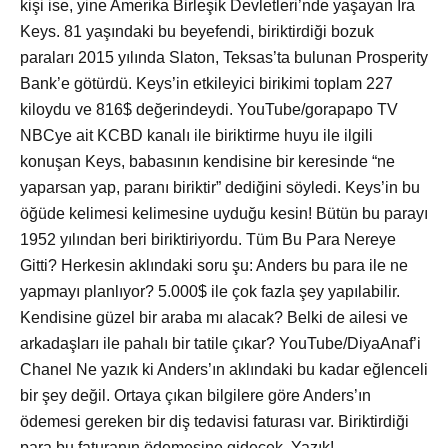
kişi ise, yine Amerika Birleşik Devletleri’nde yaşayan Ira
Keys. 81 yaşındaki bu beyefendi, biriktirdiği bozuk
paraları 2015 yılında Slaton, Teksas’ta bulunan Prosperity
Bank’e götürdü. Keys’in etkileyici birikimi toplam 227
kiloydu ve 816$ değerindeydi. YouTube/gorapapo TV
NBCye ait KCBD kanalı ile biriktirme huyu ile ilgili
konuşan Keys, babasının kendisine bir keresinde “ne
yaparsan yap, paranı biriktir” dediğini söyledi. Keys’in bu
öğüde kelimesi kelimesine uyduğu kesin! Bütün bu parayı
1952 yılından beri biriktiriyordu. Tüm Bu Para Nereye
Gitti? Herkesin aklındaki soru şu: Anders bu para ile ne
yapmayı planlıyor? 5.000$ ile çok fazla şey yapılabilir.
Kendisine güzel bir araba mı alacak? Belki de ailesi ve
arkadaşları ile pahalı bir tatile çıkar? YouTube/DiyaAnaf’i
Chanel Ne yazık ki Anders’ın aklındaki bu kadar eğlenceli
bir şey değil. Ortaya çıkan bilgilere göre Anders’ın
ödemesi gereken bir diş tedavisi faturası var. Biriktirdiği
para bu faturanın ödemesine gidecek. Yazık!