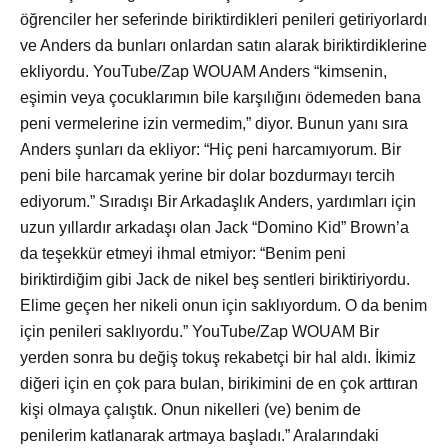
öğrenciler her seferinde biriktirdikleri penileri getiriyorlardı
ve Anders da bunları onlardan satın alarak biriktirdiklerine
ekliyordu. YouTube/Zap WOUAM Anders “kimsenin,
eşimin veya çocuklarımın bile karşılığını ödemeden bana
peni vermelerine izin vermedim,” diyor. Bunun yanı sıra
Anders şunları da ekliyor: “Hiç peni harcamıyorum. Bir
peni bile harcamak yerine bir dolar bozdurmayı tercih
ediyorum.” Sıradışı Bir Arkadaşlık Anders, yardımları için
uzun yıllardır arkadaşı olan Jack “Domino Kid” Brown’a
da teşekkür etmeyi ihmal etmiyor: “Benim peni
biriktirdiğim gibi Jack de nikel beş sentleri biriktiriyordu.
Elime geçen her nikeli onun için saklıyordum. O da benim
için penileri saklıyordu.” YouTube/Zap WOUAM Bir
yerden sonra bu değiş tokuş rekabetçi bir hal aldı. İkimiz
diğeri için en çok para bulan, birikimini de en çok arttıran
kişi olmaya çalıştık. Onun nikelleri (ve) benim de
penilerim katlanarak artmaya başladı.” Aralarındaki