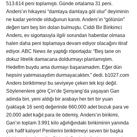
513.614 peni toplamıştı. Günde ortalama 31 peni.
Anders’ın hikayesi “damlaya damlaya göl olur” deyiminin
ne kadar yerinde olduğunun kanıtı. Anders’ın “gölünün”
değeri tam beş bin doları bulmuştu. Ciddi Bir Birikimci
Anders, ev sigortasıyla ilgili sorundan haberdar olmasa
halen daha peni toplamaya devam ediyor olacağını itiraf
ediyor. ABC News ile yaptığı röportajda: “Beş tane on
dokuz litrelik damacana doldurmayı planlamıştım.
Hedefim buydu ama durmayı başaramadım. Eğer dün
hepsini yatırmasaydım durmayacaktım.” dedi. b1027.com
Anders biriktirmeyi bu seviyeye çeken tek kişi değil.
Söylenenlere göre Çin’de Şenyang’da yaşayan Gan
adında biri, yeni aldığı bir arabayı her biri bir yuan
(yaklaşık 16 sent) değerinde 660.000 adet bozuk para ve
20.000 adet kağıt para ile ödemiş. Anders’ın birikimi,
Gan’ın toplam 3.991 kilo ağırlığındaki birikiminin yanında
çok hafif kalıyor! Penilerini biriktirmeyi seven bir başka