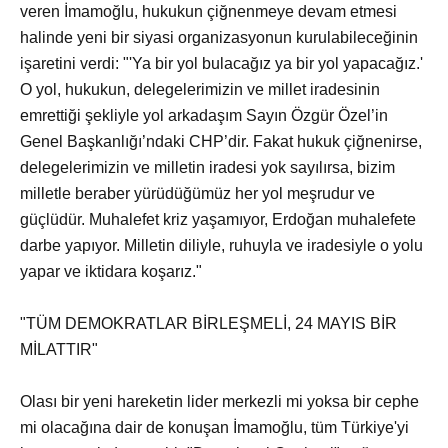
veren İmamoğlu, hukukun çiğnenmeye devam etmesi
halinde yeni bir siyasi organizasyonun kurulabileceğinin
işaretini verdi: "'Ya bir yol bulacağız ya bir yol yapacağız.'
O yol, hukukun, delegelerimizin ve millet iradesinin
emrettiği şekliyle yol arkadaşım Sayın Özgür Özel’in
Genel Başkanlığı’ndaki CHP’dir. Fakat hukuk çiğnenirse,
delegelerimizin ve milletin iradesi yok sayılırsa, bizim
milletle beraber yürüdüğümüz her yol meşrudur ve
güçlüdür. Muhalefet kriz yaşamıyor, Erdoğan muhalefete
darbe yapıyor. Milletin diliyle, ruhuyla ve iradesiyle o yolu
yapar ve iktidara koşarız."
"TÜM DEMOKRATLAR BİRLEŞMELİ, 24 MAYIS BİR
MİLATTIR"
Olası bir yeni hareketin lider merkezli mi yoksa bir cephe
mi olacağına dair de konuşan İmamoğlu, tüm Türkiye'yi