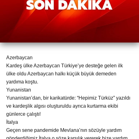
Azerbaycan
Kardeş ülke Azerbaycan Türkiye’ye desteğe gelen ilk
ülke oldu Azerbaycan halkı küçük büyük demeden
yardıma koştu.
Yunanistan
Yunanistan’dan, bir karikatürde: “Hepimiz Türküz” yazıldı
ve kardeşlik algısı oluşturuldu ayrıca kurtarma ekibi
günlerce çalıştı!
İtalya
Geçen sene pandemide Mevlana’nın sözüyle yardım
gönderdiğimiz İtalya o söze karşılık vererek bize yardım