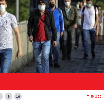
9
10
TÜMÜ