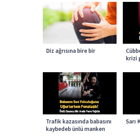
Diz ağrısına bire bir
Cübbe
krizi
Trafik kazasında babasını
Sarı 
kaybedeb ünlü manken
Özge Ulusoy