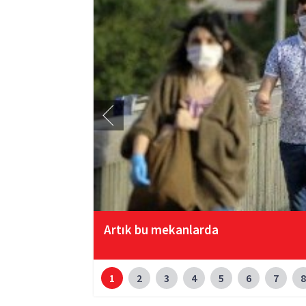
Artık bu mekanlarda
1
2
3
4
5
6
7
8