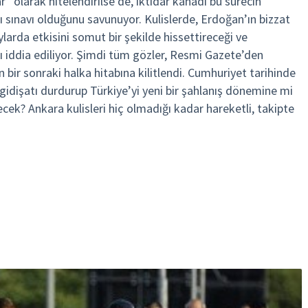
 olarak nitelendirilse de, iktidar kanadı bu sürecin
lı sınavı olduğunu savunuyor. Kulislerde, Erdoğan’ın bizzat
larda etkisini somut bir şekilde hissettireceği ve
ı iddia ediliyor. Şimdi tüm gözler, Resmi Gazete’den
 bir sonraki halka hitabına kilitlendi. Cumhuriyet tarihinde
dişatı durdurup Türkiye’yi yeni bir şahlanış dönemine mi
cek? Ankara kulisleri hiç olmadığı kadar hareketli, takipte