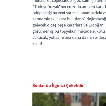
muhalefet cephesinde “geç kalmış adımlar”
“Türkiye Yüzyılı”nın en zorlu ama en karar
takip ettiği bu yeni sürecin, önümüzdeki ay
ekonomideki “kara bulutların” dağıtılacağ
gelecek o peş peşe kararlara ve Erdoğan’ın
görülmemiş bu topyekun mücadele, kötü gi
sokacak, yoksa fırtına daha da mı sertleşe
kalın!
Bunlar da İlginizi Çekebilir