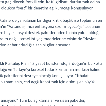
ata geçirilecek. Yetkililerin, kötü gidişatı durdurmak adına
 oldukça “sert” bir denetim ağı kuracağı konuşuluyor.
Kulislerde yankılanan bir diğer kritik başlık ise toplumun en
an’ın “Vatandaşımızı enflasyona ezdirmeyeceğiz” sözünün
 en büyük sosyal destek paketlerinden birinin yolda olduğu
ardım değil, temel ihtiyaç maddelerine erişimde “devlet
mlar barındırdığı sızan bilgiler arasında.
lı Kurtuluş Planı” Siyaset kulislerinde, Erdoğan’ın bu kötü
duğu ve Türkiye’yi küresel tedarik zincirinin merkezi haline
k paketlerini devreye alacağı konuşuluyor. “İthalat
k bu hamlenin, cari açığı kapatmak için atılmış en büyük
ansiyonu” Tüm bu açıklamalar ve sızan paketler,