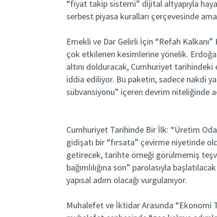
“fiyat takip sistemi” dijital altyapıyla hay
serbest piyasa kuralları çerçevesinde ama
Emekli ve Dar Gelirli İçin “Refah Kalkanı” 
çok etkilenen kesimlerine yönelik. Erdoğ
altını dolduracak, Cumhuriyet tarihindeki
iddia ediliyor. Bu paketin, sadece nakdi y
sübvansiyonu” içeren devrim niteliğinde adı
Cumhuriyet Tarihinde Bir İlk: “Üretim Odak
gidişatı bir “fırsata” çevirme niyetinde ol
getirecek, tarihte örneği görülmemiş teşvi
bağımlılığına son” parolasıyla başlatılaca
yapısal adım olacağı vurgulanıyor.
Muhalefet ve İktidar Arasında “Ekonomi T