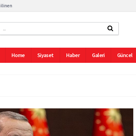
ilinen
Home
Siyaset
Haber
Galeri
Güncel