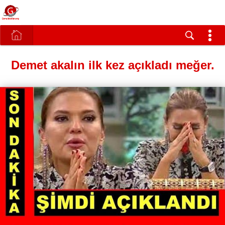
Demet akalın ilk kez açıkladı meğer.