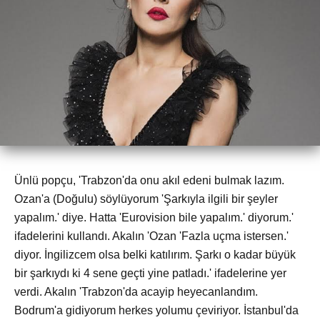
Ünlü popçu, 'Trabzon'da onu akıl edeni bulmak lazım.
Ozan'a (Doğulu) söylüyorum 'Şarkıyla ilgili bir şeyler
yapalım.' diye. Hatta 'Eurovision bile yapalım.' diyorum.'
ifadelerini kullandı. Akalın 'Ozan 'Fazla uçma istersen.'
diyor. İngilizcem olsa belki katılırım. Şarkı o kadar büyük
bir şarkıydı ki 4 sene geçti yine patladı.' ifadelerine yer
verdi. Akalın 'Trabzon'da acayip heyecanlandım.
Bodrum'a gidiyorum herkes yolumu çeviriyor. İstanbul'da