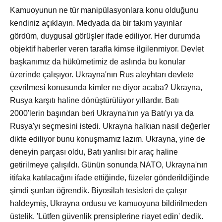
Kamuoyunun ne tür manipülasyonlara konu olduğunu
kendiniz açıklayın. Medyada da bir takım yayınlar
gördüm, duygusal görüşler ifade ediliyor. Her durumda
objektif haberler veren tarafla kimse ilgilenmiyor. Devlet
başkanımız da hükümetimiz de aslında bu konular
üzerinde çalışıyor. Ukrayna'nın Rus aleyhtarı devlete
çevrilmesi konusunda kimler ne diyor acaba? Ukrayna,
Rusya karşıtı haline dönüştürülüyor yıllardır. Batı
2000'lerin başından beri Ukrayna'nın ya Batı'yı ya da
Rusya'yı seçmesini istedi. Ukrayna halkıan nasıl değerler
dikte ediliyor bunu konuşmamız lazım. Ukrayna, yine de
deneyin parçası oldu, Batı yanlısı bir araç haline
getirilmeye çalışıldı. Günün sonunda NATO, Ukrayna'nın
itifaka katılacağını ifade ettiğinde, füzeler gönderildiğinde
şimdi şunları öğrendik. Biyosilah tesisleri de çalışır
haldeymiş, Ukrayna ordusu ve kamuoyuna bildirilmeden
üstelik. 'Lütfen güvenlik prensiplerine riayet edin' dedik.