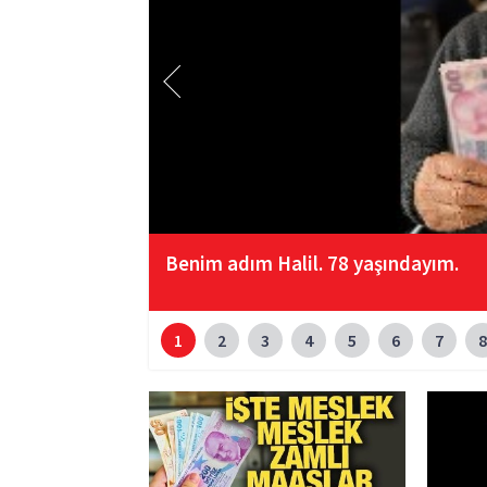
Benim adım Halil. 78 yaşındayım.
1
2
3
4
5
6
7
8