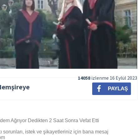
14058
izlenme
16 Eylül 2023
 Hemşireye
PAYLAŞ
em Ağrıyor Dedikten 2 Saat Sonra Vefat Etti
ı sorunları, istek ve şikayetleriniz için bana mesaj
om