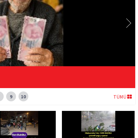
9
10
TÜMÜ